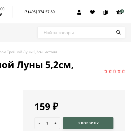
:00
+7 (495) 374-57-80
0
ой
олом Тройной Луны 5,2см, металл
ой Луны 5,2см,
159
₽
-
+
В КОРЗИНУ