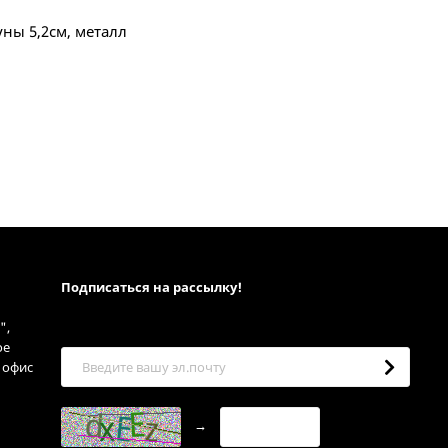
ны 5,2см, металл
Подписаться на рассылкy!
",
ое
, офис
→