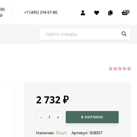
:00
+7 (495) 374-57-80
0
ой
2 732
₽
-
+
В КОРЗИНУ
Наличие:
10 шт.
Артикул:
928057