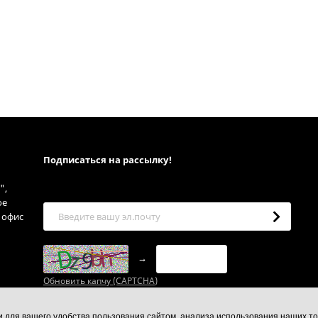
Подписаться на рассылкy!
",
ое
, офис
→
Обновить капчу (CAPTCHA)
ии для вашего удобства пользования сайтом, анализа использования наших то