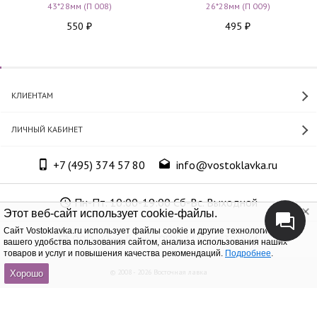
43*28мм (П 008)
26*28мм (П 009)
550
495
₽
₽
КЛИЕНТАМ
ЛИЧНЫЙ КАБИНЕТ
+7 (495) 374 57 80
info@vostoklavka.ru
Пн-Пт. 10:00-19:00 Сб-Вс. Выходной
Этот веб-сайт использует cookie-файлы.
Cайт Vostoklavka.ru использует файлы cookie и другие технологии для
ООО «Юнит Групп», ОГРН 1147746305574
вашего удобства пользования сайтом, анализа использования наших
товаров и услуг и повышения качества рекомендаций.
Подробнее
.
© 2008 - 2026 Восточная лавка
Хорошо