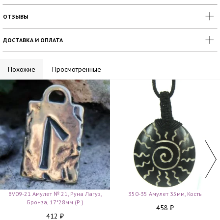
ОТЗЫВЫ
ДОСТАВКА И ОПЛАТА
Похожие
Просмотренные
BV09-21 Амулет № 21, Руна Лагуз,
350-35 Амулет 35мм, Кость
Бронза, 17*28мм (Р )
458
₽
412
₽