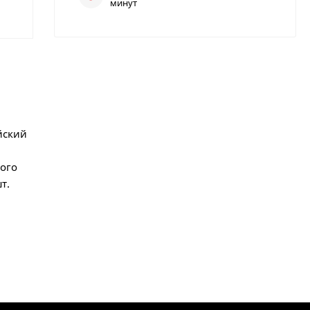
минут
йский
ного
т.