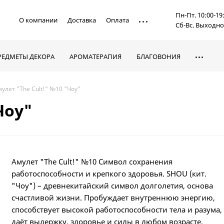
Пн-Пт. 10:00-19
О компании
Доставка
Оплата
Сб-Вс. Выходн
РЕДМЕТЫ ДЕКОРА
АРОМАТЕРАПИЯ
БЛАГОВОНИЯ
улет "The Cult!" №10 "Чоу"
Чоу"
Амулет "The Cult!" №10 Символ сохранения
работоспособности и крепкого здоровья. SHOU (кит.
"Чоу") – древнекитайский символ долголетия, основа
счастливой жизни. Пробуждает внутреннюю энергию,
способствует высокой работоспособности тела и разума,
даёт выдержку, здоровье и силы в любом возрасте.