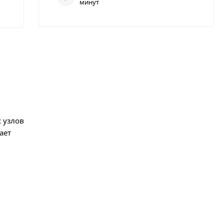
минут
 узлов
ает