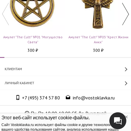
Амулет "The Cult!" №01 "Могущество
Амулет "The Cult!" №03 "Крест Жизни
Cвета"
Анкх"
300
300
₽
₽
КЛИЕНТАМ
ЛИЧНЫЙ КАБИНЕТ
+7 (495) 374 57 80
info@vostoklavka.ru
Пн-Пт. 10:00-19:00 Сб-Вс. Выходной
Этот веб-сайт использует cookie-файлы.
Cайт Vostoklavka.ru использует файлы cookie и другие технологии для
ООО «Юнит Групп», ОГРН 1147746305574
вашего удобства пользования сайтом, анализа использования наших