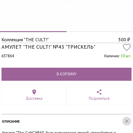
Коллекция "THE CULT!"
300
₽
АМУЛЕТ "THE CULT!" №43 "ТРИСКЕЛЬ"
637864
Наличие:
10 шт.
В КОРЗИНУ
Доставка
Поделиться
ОПИСАНИЕ
Амулет "The Cult!" №43 Знак равновесия стихий, спокойствия и