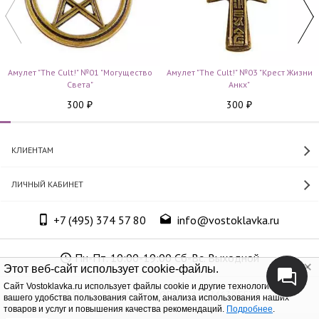
Амулет "The Cult!" №01 "Могущество
Амулет "The Cult!" №03 "Крест Жизни
Cвета"
Анкх"
300
300
₽
₽
КЛИЕНТАМ
ЛИЧНЫЙ КАБИНЕТ
+7 (495) 374 57 80
info@vostoklavka.ru
Пн-Пт. 10:00-19:00 Сб-Вс. Выходной
Этот веб-сайт использует cookie-файлы.
Cайт Vostoklavka.ru использует файлы cookie и другие технологии для
ООО «Юнит Групп», ОГРН 1147746305574
вашего удобства пользования сайтом, анализа использования наших
товаров и услуг и повышения качества рекомендаций.
Подробнее
.