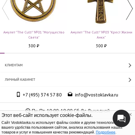
Амулет "The Cult!" №01 "Могущество
Амулет "The Cult!" №03 "Крест Жизни
Cвета"
Анкх"
300
300
₽
₽
КЛИЕНТАМ
ЛИЧНЫЙ КАБИНЕТ
+7 (495) 374 57 80
info@vostoklavka.ru
Пн-Пт. 10:00-19:00 Сб-Вс. Выходной
Этот веб-сайт использует cookie-файлы.
Cайт Vostoklavka.ru использует файлы cookie и другие технологии для
ООО «Юнит Групп», ОГРН 1147746305574
вашего удобства пользования сайтом, анализа использования наших
товаров и услуг и повышения качества рекомендаций.
Подробнее
.