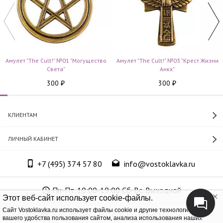
Амулет "The Cult!" №01 "Могущество
Амулет "The Cult!" №03 "Крест Жизни
Cвета"
Анкх"
300
300
₽
₽
КЛИЕНТАМ
ЛИЧНЫЙ КАБИНЕТ
+7 (495) 374 57 80
info@vostoklavka.ru
Пн-Пт. 10:00-19:00 Сб-Вс. Выходной
Этот веб-сайт использует cookie-файлы.
Cайт Vostoklavka.ru использует файлы cookie и другие технологии для
ООО «Юнит Групп», ОГРН 1147746305574
вашего удобства пользования сайтом, анализа использования наших