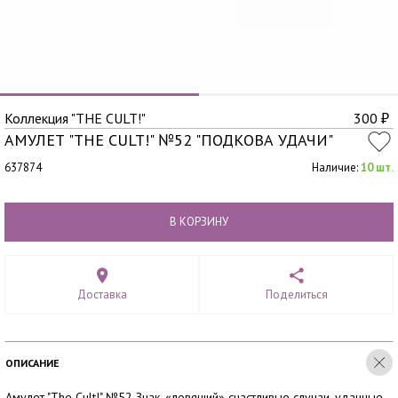
Коллекция "THE CULT!"
300
₽
АМУЛЕТ "THE CULT!" №52 "ПОДКОВА УДАЧИ"
637874
Наличие:
10 шт.
В КОРЗИНУ
Доставка
Поделиться
ОПИСАНИЕ
Амулет "The Cult!" №52 Знак, «ловящий» счастливые случаи, удачные