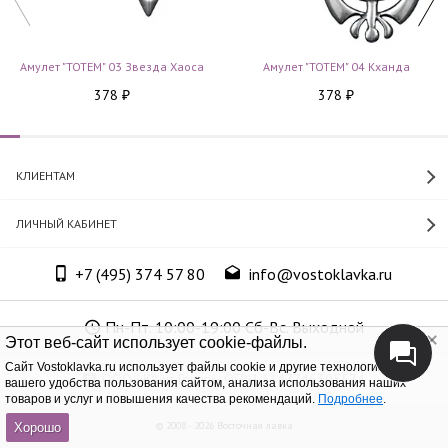
Амулет "TOTEM" 03 Звезда Хаоса
Амулет "TOTEM" 04 Кханда
378
378
₽
₽
КЛИЕНТАМ
ЛИЧНЫЙ КАБИНЕТ
+7 (495) 374 57 80
info@vostoklavka.ru
Пн-Пт. 10:00-19:00 Сб-Вс. Выходной
Этот веб-сайт использует cookie-файлы.
Cайт Vostoklavka.ru использует файлы cookie и другие технологии для
ООО «Юнит Групп», ОГРН 1147746305574
вашего удобства пользования сайтом, анализа использования наших
товаров и услуг и повышения качества рекомендаций.
Подробнее
.
© 2008 - 2026 Восточная лавка
Хорошо