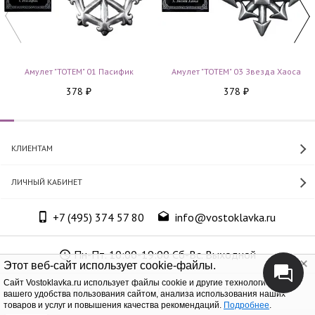
Амулет "TOTEM" 01 Пасифик
Амулет "TOTEM" 03 Звезда Хаоса
378
378
₽
₽
КЛИЕНТАМ
ЛИЧНЫЙ КАБИНЕТ
+7 (495) 374 57 80
info@vostoklavka.ru
Пн-Пт. 10:00-19:00 Сб-Вс. Выходной
Этот веб-сайт использует cookie-файлы.
Cайт Vostoklavka.ru использует файлы cookie и другие технологии для
ООО «Юнит Групп», ОГРН 1147746305574
вашего удобства пользования сайтом, анализа использования наших
товаров и услуг и повышения качества рекомендаций.
Подробнее
.