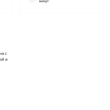
минут
на с
ой и