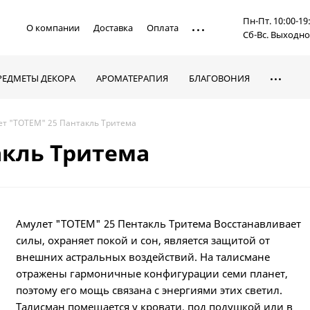
Пн-Пт. 10:00-19
О компании
Доставка
Оплата
Сб-Вс. Выходн
РЕДМЕТЫ ДЕКОРА
АРОМАТЕРАПИЯ
БЛАГОВОНИЯ
ет "TOTEM" 25 Пантакль Тритема
акль Тритема
Амулет "TOTEM" 25 Пентакль Тритема Восстанавливает
силы, охраняет покой и сон, является защитой от
внешних астральных воздействий. На талисмане
отражены гармоничные конфигурации семи планет,
поэтому его мощь связана с энергиями этих светил.
Талисман помещается у кровати, под подушкой или в