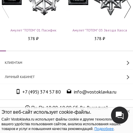
Амулет "TOTEM" 01 Пасифик
Амулет "TOTEM" 03 Звезда Хаоса
378
378
₽
₽
КЛИЕНТАМ
ЛИЧНЫЙ КАБИНЕТ
+7 (495) 374 57 80
info@vostoklavka.ru
Пн-Пт. 10:00-19:00 Сб-Вс. Выходной
Этот веб-сайт использует cookie-файлы.
Cайт Vostoklavka.ru использует файлы cookie и другие технологии для
ООО «Юнит Групп», ОГРН 1147746305574
вашего удобства пользования сайтом, анализа использования наших
товаров и услуг и повышения качества рекомендаций.
Подробнее
.