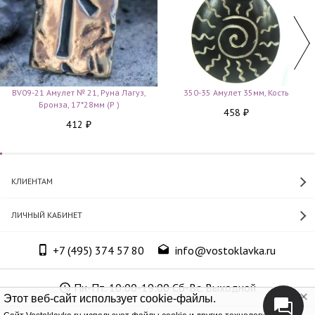
BV09-21 Амулет № 21, Руна Лагуз,
350-35 Амулет 35мм, Кость
Бронза, 17*28мм (Р )
458
₽
412
₽
КЛИЕНТАМ
ЛИЧНЫЙ КАБИНЕТ
+7 (495) 374 57 80
info@vostoklavka.ru
Пн-Пт. 10:00-19:00 Сб-Вс. Выходной
Этот веб-сайт использует cookie-файлы.