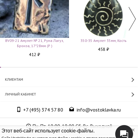
BV09-21 Амулет № 21, Руна Лагуз,
350-35 Амулет 35мм, Кость
Бронза, 17*28мм (Р )
458
₽
412
₽
КЛИЕНТАМ
ЛИЧНЫЙ КАБИНЕТ
+7 (495) 374 57 80
info@vostoklavka.ru
Пн-Пт. 10:00-19:00 Сб-Вс. Выходной
Этот веб-сайт использует cookie-файлы.