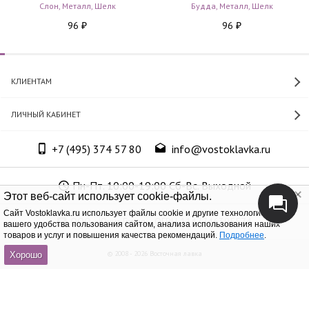
Слон, Металл, Шелк
Будда, Металл, Шелк
96
96
₽
₽
КЛИЕНТАМ
ЛИЧНЫЙ КАБИНЕТ
+7 (495) 374 57 80
info@vostoklavka.ru
Пн-Пт. 10:00-19:00 Сб-Вс. Выходной
Этот веб-сайт использует cookie-файлы.
Cайт Vostoklavka.ru использует файлы cookie и другие технологии для
ООО «Юнит Групп», ОГРН 1147746305574
вашего удобства пользования сайтом, анализа использования наших
товаров и услуг и повышения качества рекомендаций.
Подробнее
.
© 2008 - 2026 Восточная лавка
Хорошо