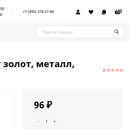
:00
+7 (495) 374-57-80
0
ой
 золот, металл,
96
₽
-
+