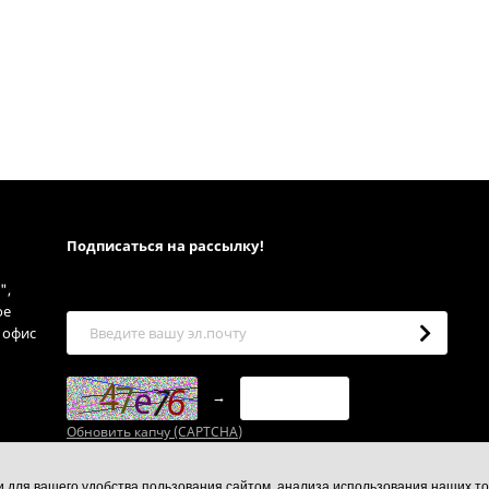
Подписаться на рассылкy!
",
ое
, офис
→
Обновить капчу (CAPTCHA)
ии для вашего удобства пользования сайтом, анализа использования наших то