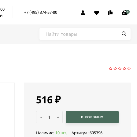
:00
+7 (495) 374-57-80
0
ой
516
₽
-
+
В КОРЗИНУ
Наличие:
10 шт.
Артикул:
605396