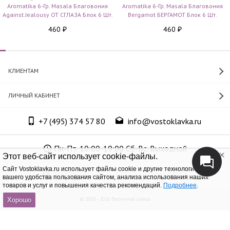
Aromatika 6-Гр. Masala Благовония
Aromatika 6-Гр. Masala Благовония
Against Jealousy ОТ СГЛАЗА Блок 6 Шт.
Bergamot БЕРГАМОТ Блок 6 Шт.
460
460
₽
₽
КЛИЕНТАМ
ЛИЧНЫЙ КАБИНЕТ
+7 (495) 374 57 80
info@vostoklavka.ru
Пн-Пт. 10:00-19:00 Сб-Вс. Выходной
Этот веб-сайт использует cookie-файлы.
Cайт Vostoklavka.ru использует файлы cookie и другие технологии для
ООО «Юнит Групп», ОГРН 1147746305574
вашего удобства пользования сайтом, анализа использования наших
товаров и услуг и повышения качества рекомендаций.
Подробнее
.
© 2008 - 2026 Восточная лавка
Хорошо