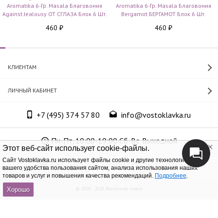
Aromatika 6-Гр. Masala Благовония
Aromatika 6-Гр. Masala Благовония
Against Jealousy ОТ СГЛАЗА Блок 6 Шт.
Bergamot БЕРГАМОТ Блок 6 Шт.
460
460
₽
₽
КЛИЕНТАМ
ЛИЧНЫЙ КАБИНЕТ
+7 (495) 374 57 80
info@vostoklavka.ru
Пн-Пт. 10:00-19:00 Сб-Вс. Выходной
Этот веб-сайт использует cookie-файлы.
Cайт Vostoklavka.ru использует файлы cookie и другие технологии для
ООО «Юнит Групп», ОГРН 1147746305574
вашего удобства пользования сайтом, анализа использования наших
товаров и услуг и повышения качества рекомендаций.
Подробнее
.
© 2008 - 2026 Восточная лавка
Хорошо