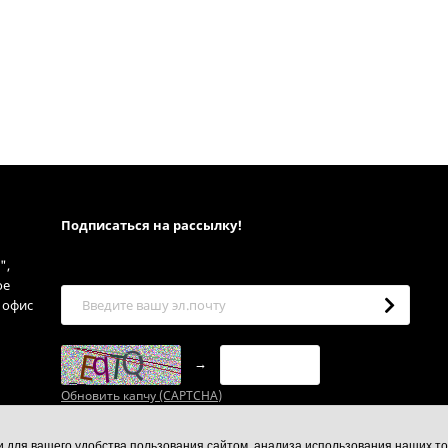
Подписаться на рассылкy!
",
ое
, офис
→
Обновить капчу (CAPTCHA)
ии для вашего удобства пользования сайтом, анализа использования наших то