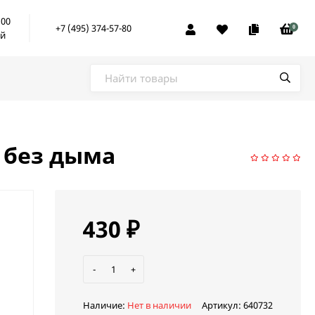
:00
+7 (495) 374-57-80
0
ой
 без дыма
430
₽
-
+
Наличие:
Нет в наличии
Артикул:
640732