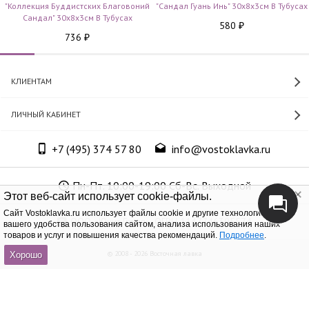
"Коллекция Буддистских Благовоний
"Сандал Гуань Инь" 30х8х3см В Тубусах
Сандал" 30х8х3см В Тубусах
580
₽
736
₽
КЛИЕНТАМ
ЛИЧНЫЙ КАБИНЕТ
+7 (495) 374 57 80
info@vostoklavka.ru
Пн-Пт. 10:00-19:00 Сб-Вс. Выходной
Этот веб-сайт использует cookie-файлы.
Cайт Vostoklavka.ru использует файлы cookie и другие технологии для
ООО «Юнит Групп», ОГРН 1147746305574
вашего удобства пользования сайтом, анализа использования наших
товаров и услуг и повышения качества рекомендаций.
Подробнее
.
© 2008 - 2026 Восточная лавка
Хорошо