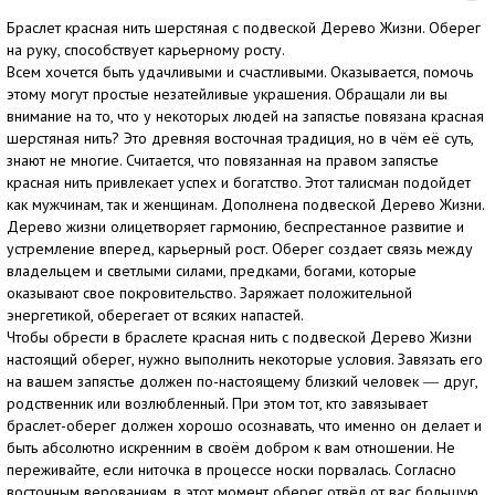
Браслет красная нить шерстяная с подвеской Дерево Жизни. Оберег
на руку, способствует карьерному росту.
Всем хочется быть удачливыми и счастливыми. Оказывается, помочь
этому могут простые незатейливые украшения. Обращали ли вы
внимание на то, что у некоторых людей на запястье повязана красная
шерстяная нить? Это древняя восточная традиция, но в чём её суть,
знают не многие. Считается, что повязанная на правом запястье
красная нить привлекает успех и богатство. Этот талисман подойдет
как мужчинам, так и женщинам. Дополнена подвеской Дерево Жизни.
Дерево жизни олицетворяет гармонию, беспрестанное развитие и
устремление вперед, карьерный рост. Оберег создает связь между
владельцем и светлыми силами, предками, богами, которые
оказывают свое покровительство. Заряжает положительной
энергетикой, оберегает от всяких напастей.
Чтобы обрести в браслете красная нить с подвеской Дерево Жизни
настоящий оберег, нужно выполнить некоторые условия. Завязать его
на вашем запястье должен по-настоящему близкий человек ― друг,
родственник или возлюбленный. При этом тот, кто завязывает
браслет-оберег должен хорошо осознавать, что именно он делает и
быть абсолютно искренним в своём добром к вам отношении. Не
переживайте, если ниточка в процессе носки порвалась. Согласно
восточным верованиям, в этот момент оберег отвёл от вас большую