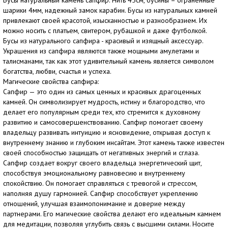
Бусы натуральный камень сапфир. Нить 45см, бусины – ограненные
шарики 4мм, надежный замок карабин. Бусы из натуральных камней
привлекают своей красотой, изысканностью и разнообразием. Их
можно носить с платьем, свитером, рубашкой и даже футболкой.
Бусы из натурального сапфира - красивый и изящный аксессуар.
Украшения из сапфира являются также мощными амулетами и
талисманами, так как этот удивительный камень является символом
богатства, любви, счастья и успеха.
Магические свойства сапфира:
Сапфир — это один из самых ценных и красивых драгоценных
камней. Он символизирует мудрость, истину и благородство, что
делает его популярным среди тех, кто стремится к духовному
развитию и самосовершенствованию. Сапфир помогает своему
владельцу развивать интуицию и ясновидение, открывая доступ к
внутреннему знанию и глубоким инсайтам. Этот камень также известен
своей способностью защищать от негативных энергий и сглаза.
Сапфир создает вокруг своего владельца энергетический щит,
способствуя эмоциональному равновесию и внутреннему
спокойствию. Он помогает справляться с тревогой и стрессом,
наполняя душу гармонией. Сапфир способствует укреплению
отношений, улучшая взаимопонимание и доверие между
партнерами. Его магические свойства делают его идеальным камнем
для медитации, позволяя углубить связь с высшими силами. Носите