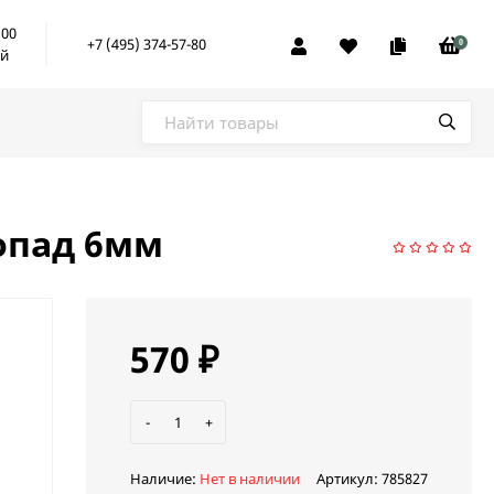
:00
+7 (495) 374-57-80
0
ой
опад 6мм
570
₽
-
+
Наличие:
Нет в наличии
Артикул:
785827