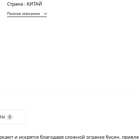
Страна : КИТАЙ
Полное описание
ВЫ
0
ркают и искрятся благодаря сложной огранке бусин, привл