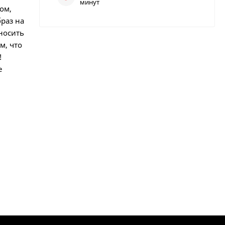
минут
ом,
раз на
носить
м, что
!
е