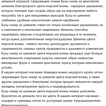
алмазной огранкой. Сверкающие тонкие бусы чокер из кристаллов
шпинели благородного цвета морской волны - нарядное украшение,
которое поможет вам создать образ как на мероприятие любого
масштаба, так и для ежедневных выходов. Бусы из шпинели
снабжены удобным классическим замком карабином.
Бусы чокер из шпинели станет не только необычным украшением, но
и талисманом и магическим защитником. Шпинель способна
накапливать энергию и подпитывать ею владельца в те моменты,
когда нужна дополнительная энергоподдержка. Шпинель цвета
морской волны - символ чистоты, целомудрия, духовности и
сдержанности, сильных чувств, правдивости и душевного равновесия.
Бусы чокер из шпинели цвета морской волны придадут еще больше
женственности очертаниям силуэта, наполнят образ нежностью
ювелирных форм и сиянием кристаллов, перед которым невозможно
устоять.
В нашем интернет-магазине Аланкара можно недорого купить оптом
сверкающие бусы чокер из шпинели цвета морской волны, а также
другие украшения и бижутерию, которая придаст внешности каждой
женщины неповторимую яркость и индивидуальность.
Бусы чокер из шпинели цвета морской волны можно дополнить
браслетом из шпинели того же цвета. В нашем интернет-магазине –
подарки и сувениры оптом по доступным ценам. #украшенияоптом
#бижутерияоптом