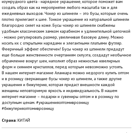
изумрудного цвета - нарядное украшение, которое поможет вам
создать образ как на мероприятие любого масштаба так и для
ежедневных выходов. Чокер из шпинели – это бусы, которые очень
плотно прилегают к шее. Тонкое украшение из натуральной шпинели
благородно сияет на коже. Бусы чокер из шпинели снабжены
удобным классическим замком карабином и удлинительной цепочкой
- можно регулировать размер, увеличивая базовую длину. Можно
носить их с открытыми нарядами и элегантными платьями футляр.
Фееричный эффект обеспечен! Бусы чокер из шпинели придадут
еще больше женственности очертаниям силуэта, создадут необычное
обрамление вокруг шеи, наполнят образ нежностью ювелирных
форм и сиянием кристаллов, перед которым невозможно устоять.
В нашем интернет-магазине Аланкара можно недорого купить оптом
и в розницу сверкающие бусы чокер из шпинели, а также другие
украшения и бижутерию, которая придаст внешности каждой
женщины неповторимую яркость и индивидуальность. В нашем
интернет-магазине – подарки и сувениры оптом и в розницу по
доступным ценам. #украшенияоптомиврозницу
#бижутерияоптомиврозницу
Страна
: КИТАЙ