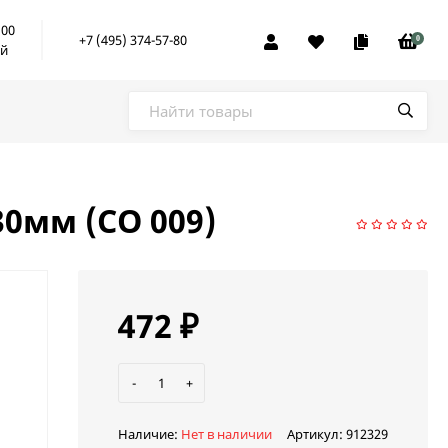
:00
+7 (495) 374-57-80
0
ой
30мм (СО 009)
472
₽
-
+
Наличие:
Нет в наличии
Артикул:
912329