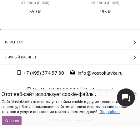
43*28мм (П 008)
26*28мм (П 009)
550
495
₽
₽
КЛИЕНТАМ
ЛИЧНЫЙ КАБИНЕТ
+7 (495) 374 57 80
info@vostoklavka.ru
Пн-Пт. 10:00-19:00 Сб-Вс. Выходной
Этот веб-сайт использует cookie-файлы.
Cайт Vostoklavka.ru использует файлы cookie и другие технологии для
ООО «Юнит Групп», ОГРН 1147746305574
вашего удобства пользования сайтом, анализа использования наших
товаров и услуг и повышения качества рекомендаций.
Подробнее
.
© 2008 - 2026 Восточная лавка
Хорошо