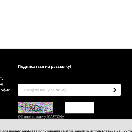
Подписаться на рассылкy!
",
ое
, офис
→
Обновить капчу (CAPTCHA)
ии для вашего удобства пользования сайтом, анализа использования наших то