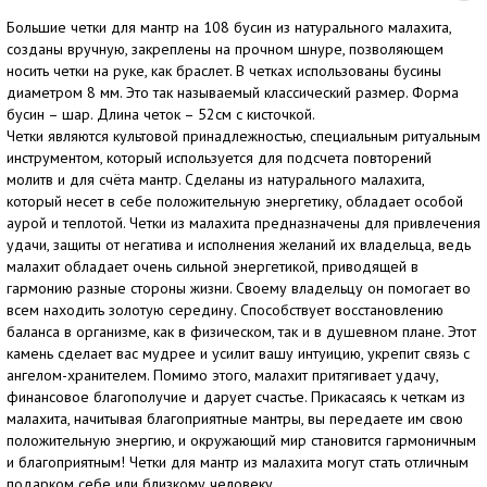
Большие четки для мантр на 108 бусин из натурального малахита,
созданы вручную, закреплены на прочном шнуре, позволяющем
носить четки на руке, как браслет. В четках использованы бусины
диаметром 8 мм. Это так называемый классический размер. Форма
бусин – шар. Длина четок – 52см с кисточкой.
Четки являются культовой принадлежностью, специальным ритуальным
инструментом, который используется для подсчета повторений
молитв и для счёта мантр. Сделаны из натурального малахита,
который несет в себе положительную энергетику, обладает особой
аурой и теплотой. Четки из малахита предназначены для привлечения
удачи, защиты от негатива и исполнения желаний их владельца, ведь
малахит обладает очень сильной энергетикой, приводящей в
гармонию разные стороны жизни. Своему владельцу он помогает во
всем находить золотую середину. Способствует восстановлению
баланса в организме, как в физическом, так и в душевном плане. Этот
камень сделает вас мудрее и усилит вашу интуицию, укрепит связь с
ангелом-хранителем. Помимо этого, малахит притягивает удачу,
финансовое благополучие и дарует счастье. Прикасаясь к четкам из
малахита, начитывая благоприятные мантры, вы передаете им свою
положительную энергию, и окружающий мир становится гармоничным
и благоприятным! Четки для мантр из малахита могут стать отличным
подарком себе или близкому человеку.