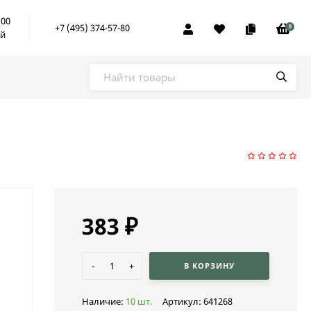
:00
+7 (495) 374-57-80
0
ой
383
₽
-
+
В КОРЗИНУ
Наличие:
10 шт.
Артикул:
641268