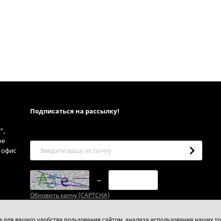
Подписаться на рассылкy!
",
ое
, офис
→
Обновить капчу (CAPTCHA)
ии для вашего удобства пользования сайтом, анализа использования наших то