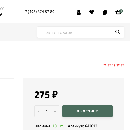
:00
+7 (495) 374-57-80
0
ой
275
₽
-
+
В КОРЗИНУ
Наличие:
10 шт.
Артикул:
642613