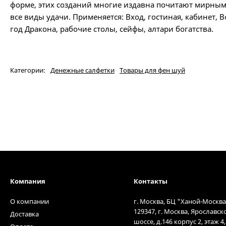
форме, этих созданий многие издавна почитают мирны
все виды удачи. Применяется: Вход, гостиная, кабинет, 
год Дракона, рабочие столы, сейфы, алтари богатства.
Категории:
Денежные салфетки
Товары для фен шуй
Компания
Контакты
О компании
г. Москва, БЦ "Ханой-Москва
129347, г. Москва, Ярославск
Доставка
шоссе, д.146 корпус 2, этаж 4