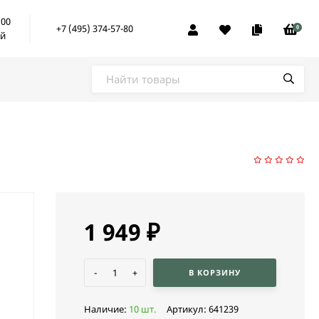
:00
+7 (495) 374-57-80
0
ой
1 949
₽
-
+
В КОРЗИНУ
Наличие:
10 шт.
Артикул:
641239