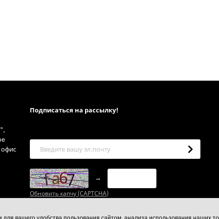
Подписаться на рассылкy!
",
ое
, офис
→
Обновить капчу (CAPTCHA)
ии для вашего удобства пользования сайтом, анализа использования наших то