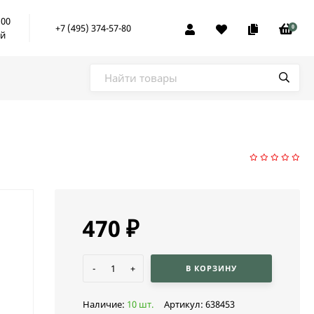
:00
+7 (495) 374-57-80
0
ой
470
₽
-
+
В КОРЗИНУ
Наличие:
10 шт.
Артикул:
638453