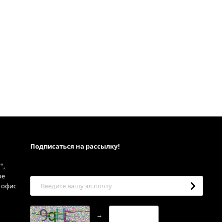
Подписаться на рассылкy!
",
ое
, офис
→