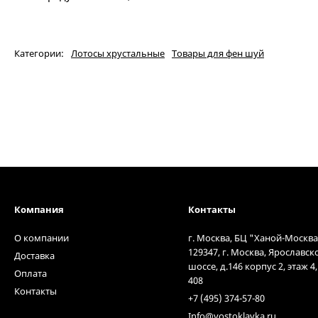
Категории:
Лотосы хрустальные
Товары для фен шуй
Компания
Контакты
О компании
г. Москва, БЦ "Ханой-Москва
129347, г. Москва, Ярославск
Доставка
шоссе, д.146 корпус 2, этаж 4
Оплата
408
Контакты
+7 (495) 374-57-80
Info@vostoklavka.ru