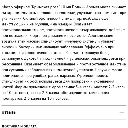
Масло эфирное "Крымская роза" 10 мл Полынь Аромат масла снимает
раздражительность, нервное напряжение, улучшает сон, помогает при
укачивании. Сильный эротический стимулятор, возбуждающе
действующий и на мужчин, и на женщин. Оказывает
противовоспалительное, противокашлевое, отхаркивающее действие
при воспалениях органов дыхания и носоглотки. Ароматизация
воздуха этим маслом стимулирует иммунную систему и убивает
вирусы и бактерии, вызывающие заболевания. Эффективно при
стоматитах и кровоточивости десен. Снимает головную боль,
связанную с духотой, гиподинамией и усталостью, рекомендуется при
бессоннице. Оказывает обезболивающее и противоотечное действие
при суставных заболеваниях и мышечной усталости. Наружно масло
применяется при ушибах, ранах, нарывах. Укрепляет волосы,
стимулирует их рост, используется для полировки и укрепления
ногтей. Формы применения: Аромалампа: 3-4 капли, массаж: 2-3 капли
на 10 г основы, ванны: 2-3 капли, обогащение косметических
препаратов: 2-3 капли на 10 г основы.
ОТЗЫВЫ
ДОСТАВКА И ОПЛАТА