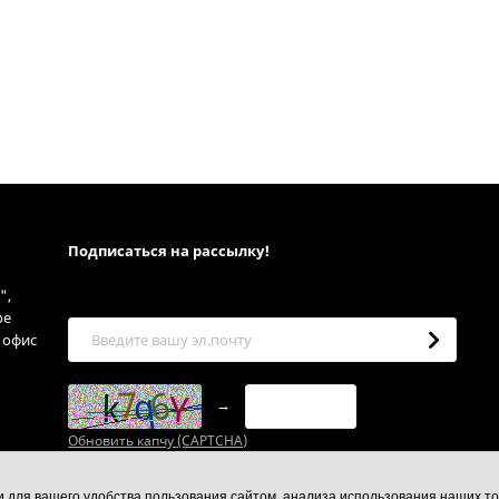
Подписаться на рассылкy!
",
ое
, офис
→
Обновить капчу (CAPTCHA)
ии для вашего удобства пользования сайтом, анализа использования наших то