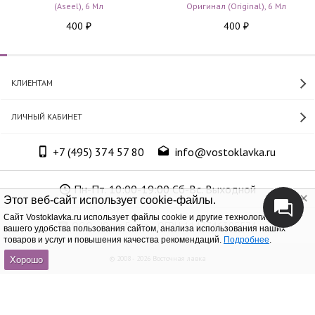
(Aseel), 6 Мл
Оригинал (Original), 6 Мл
400
400
₽
₽
КЛИЕНТАМ
ЛИЧНЫЙ КАБИНЕТ
+7 (495) 374 57 80
info@vostoklavka.ru
Пн-Пт. 10:00-19:00 Сб-Вс. Выходной
Этот веб-сайт использует cookie-файлы.
Cайт Vostoklavka.ru использует файлы cookie и другие технологии для
ООО «Юнит Групп», ОГРН 1147746305574
вашего удобства пользования сайтом, анализа использования наших
товаров и услуг и повышения качества рекомендаций.
Подробнее
.
© 2008 - 2026 Восточная лавка
Хорошо