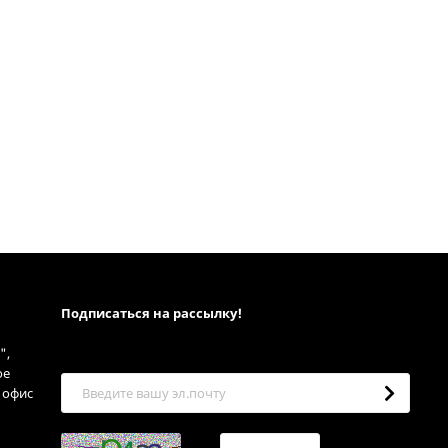
Подписаться на рассылкy!
",
ое
, офис