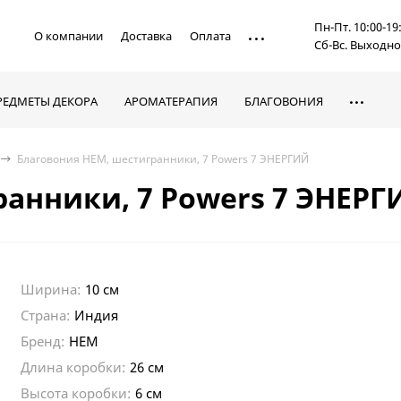
Пн-Пт. 10:00-19
О компании
Доставка
Оплата
Сб-Вс. Выходн
РЕДМЕТЫ ДЕКОРА
АРОМАТЕРАПИЯ
БЛАГОВОНИЯ
Благовония HEM, шестигранники, 7 Powers 7 ЭНЕРГИЙ
анники, 7 Powers 7 ЭНЕРГ
Ширина:
10 см
Страна:
Индия
Бренд:
HEM
Длина коробки:
26 см
Высота коробки:
6 см