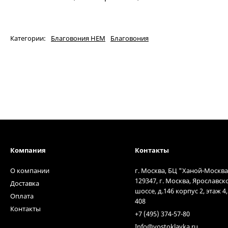
Категории:
Благовония HEM
Благовония
Компания
Контакты
О компании
г. Москва, БЦ "Ханой-Москва
129347, г. Москва, Ярославск
Доставка
шоссе, д.146 корпус 2, этаж 4
Оплата
408
Контакты
+7 (495) 374-57-80
Info@vostoklavka.ru