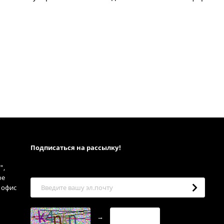
Подписаться на рассылкy!
",
ое
, офис
→