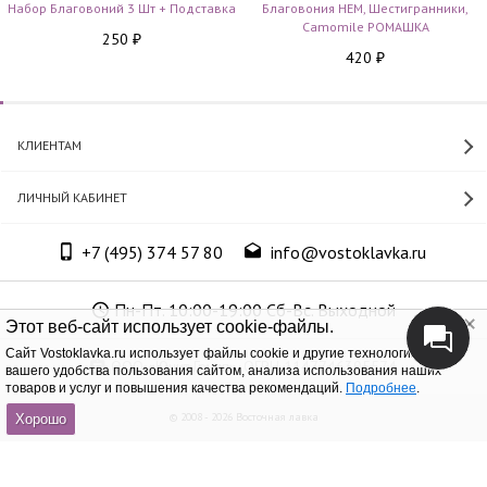
Набор Благовоний 3 Шт + Подставка
Благовония HEM, Шестигранники,
Camomile РОМАШКА
250
₽
420
₽
КЛИЕНТАМ
ЛИЧНЫЙ КАБИНЕТ
+7 (495) 374 57 80
info@vostoklavka.ru
Пн-Пт. 10:00-19:00 Сб-Вс. Выходной
Этот веб-сайт использует cookie-файлы.
Cайт Vostoklavka.ru использует файлы cookie и другие технологии для
ООО «Юнит Групп», ОГРН 1147746305574
вашего удобства пользования сайтом, анализа использования наших
товаров и услуг и повышения качества рекомендаций.
Подробнее
.
© 2008 - 2026 Восточная лавка
Хорошо