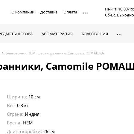
Пн-Пт. 10:00-19
О компании
Доставка
Оплата
Сб-Вс. Выходн
РЕДМЕТЫ ДЕКОРА
АРОМАТЕРАПИЯ
БЛАГОВОНИЯ
Благовония HEM, шестигранники, Camomile РОМАШКА
гранники, Camomile РОМА
Ширина:
10 см
Вес:
0.3 кг
Страна:
Индия
Бренд:
HEM
Длина коробки:
26 см