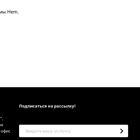
рмы Hem.
Подписаться на рассылкy!
",
ое
, офис