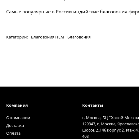
Самые популярные в России индийские благовония фи
Категории:
Благовония HEM
Благовония
Компания
Контакты
О компании
г. Москва, БЦ "Ханой-Москва
129347, г. Москва, Ярославск
Доставка
шоссе, д.146 корпус 2, этаж 4
Оплата
408