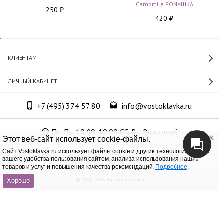
Camomile РОМАШКА
250
₽
420
₽
КЛИЕНТАМ
ЛИЧНЫЙ КАБИНЕТ
+7 (495) 374 57 80
info@vostoklavka.ru
Пн-Пт. 10:00-19:00 Сб-Вс. Выходной
Этот веб-сайт использует cookie-файлы.
Cайт Vostoklavka.ru использует файлы cookie и другие технологии для
ООО «Юнит Групп», ОГРН 1147746305574
вашего удобства пользования сайтом, анализа использования наших
товаров и услуг и повышения качества рекомендаций.
Подробнее
.
© 2008 - 2026 Восточная лавка
Хорошо