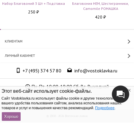
Набор Благовоний 3 Шт + Подставка
Благовония HEM, Шестигранники,
Camomile РОМАШКА
250
₽
420
₽
КЛИЕНТАМ
ЛИЧНЫЙ КАБИНЕТ
+7 (495) 374 57 80
info@vostoklavka.ru
Пн-Пт. 10:00-19:00 Сб-Вс. Выходной
Этот веб-сайт использует cookie-файлы.
Cайт Vostoklavka.ru использует файлы cookie и другие технологии для
ООО «Юнит Групп», ОГРН 1147746305574
вашего удобства пользования сайтом, анализа использования наших
товаров и услуг и повышения качества рекомендаций.
Подробнее
.
© 2008 - 2026 Восточная лавка
Хорошо