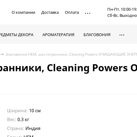
Пн-Пт. 10:00-19
О компании
Доставка
Оплата
Сб-Вс. Выходн
РЕДМЕТЫ ДЕКОРА
АРОМАТЕРАПИЯ
БЛАГОВОНИЯ
Благовония HEM, шестигранники, Cleaning Powers ОЧИЩАЮЩИЕ ЭНЕР
гранники, Cleaning Powe
Ширина:
10 см
Вес:
0.3 кг
Страна:
Индия
Бренд:
HEM