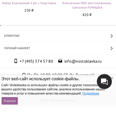
Набор Благовоний 3 Шт + Подставка
Благовония HEM, Шестигранники,
Camomile РОМАШКА
250
₽
420
₽
КЛИЕНТАМ
ЛИЧНЫЙ КАБИНЕТ
+7 (495) 374 57 80
info@vostoklavka.ru
Пн-Пт. 10:00-19:00 Сб-Вс. Выходной
Этот веб-сайт использует cookie-файлы.
Cайт Vostoklavka.ru использует файлы cookie и другие технологии для
ООО «Юнит Групп», ОГРН 1147746305574
вашего удобства пользования сайтом, анализа использования наших
товаров и услуг и повышения качества рекомендаций.
Подробнее
.
© 2008 - 2026 Восточная лавка
Хорошо