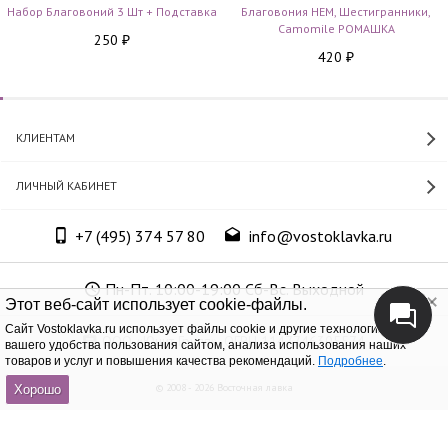
Набор Благовоний 3 Шт + Подставка
Благовония HEM, Шестигранники,
Camomile РОМАШКА
250
₽
420
₽
КЛИЕНТАМ
ЛИЧНЫЙ КАБИНЕТ
+7 (495) 374 57 80
info@vostoklavka.ru
Пн-Пт. 10:00-19:00 Сб-Вс. Выходной
Этот веб-сайт использует cookie-файлы.
Cайт Vostoklavka.ru использует файлы cookie и другие технологии для
ООО «Юнит Групп», ОГРН 1147746305574
вашего удобства пользования сайтом, анализа использования наших
товаров и услуг и повышения качества рекомендаций.
Подробнее
.
© 2008 - 2026 Восточная лавка
Хорошо