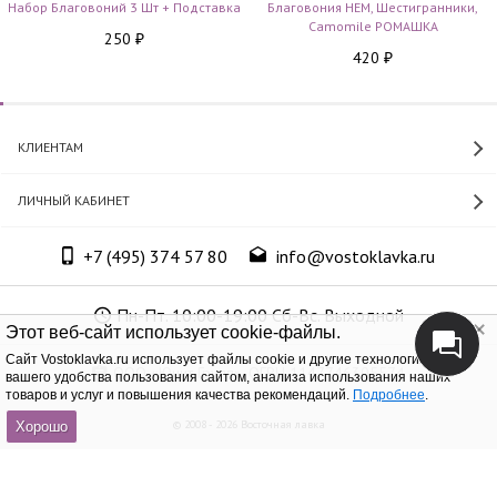
Набор Благовоний 3 Шт + Подставка
Благовония HEM, Шестигранники,
Camomile РОМАШКА
250
₽
420
₽
КЛИЕНТАМ
ЛИЧНЫЙ КАБИНЕТ
+7 (495) 374 57 80
info@vostoklavka.ru
Пн-Пт. 10:00-19:00 Сб-Вс. Выходной
Этот веб-сайт использует cookie-файлы.
Cайт Vostoklavka.ru использует файлы cookie и другие технологии для
ООО «Юнит Групп», ОГРН 1147746305574
вашего удобства пользования сайтом, анализа использования наших
товаров и услуг и повышения качества рекомендаций.
Подробнее
.
© 2008 - 2026 Восточная лавка
Хорошо