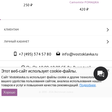
Camomile РОМАШКА
250
₽
420
₽
КЛИЕНТАМ
ЛИЧНЫЙ КАБИНЕТ
+7 (495) 374 57 80
info@vostoklavka.ru
Пн-Пт. 10:00-19:00 Сб-Вс. Выходной
Этот веб-сайт использует cookie-файлы.
Cайт Vostoklavka.ru использует файлы cookie и другие технологии для
ООО «Юнит Групп», ОГРН 1147746305574
вашего удобства пользования сайтом, анализа использования наших
товаров и услуг и повышения качества рекомендаций.
Подробнее
.
© 2008 - 2026 Восточная лавка
Хорошо